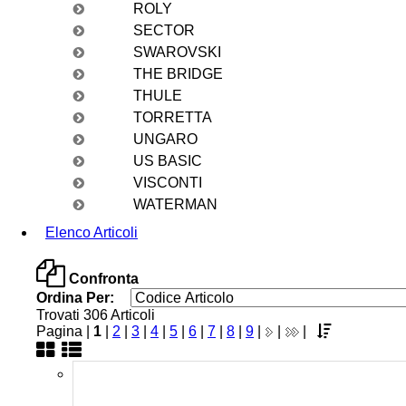
ROLY
SECTOR
SWAROVSKI
THE BRIDGE
THULE
TORRETTA
UNGARO
US BASIC
VISCONTI
WATERMAN
Elenco Articoli
Confronta
Ordina Per:
Trovati 306 Articoli
Pagina |
1
|
2
|
3
|
4
|
5
|
6
|
7
|
8
|
9
|
|
|